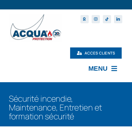
Passer
au
contenu
ACCES CLIENTS
MENU
L’ENTREPRISE
Sécurité incendie,
MAINTENANCE
Maintenance, Entretien et
PRODUITS
formation sécurité
NOS FORMATIONS