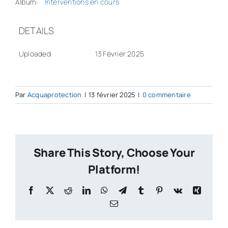
Album:
Interventions en cours
DETAILS
Uploaded
13 Février 2025
Par
Acquaprotection
|
13 février 2025
|
0 commentaire
Share This Story, Choose Your
Platform!
Facebook
X
Reddit
LinkedIn
WhatsApp
Telegram
Tumblr
Pinterest
Vk
Xing
Email