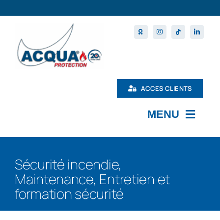
Passer
au
contenu
ACCES CLIENTS
MENU
L’ENTREPRISE
Sécurité incendie,
MAINTENANCE
Maintenance, Entretien et
PRODUITS
formation sécurité
NOS FORMATIONS