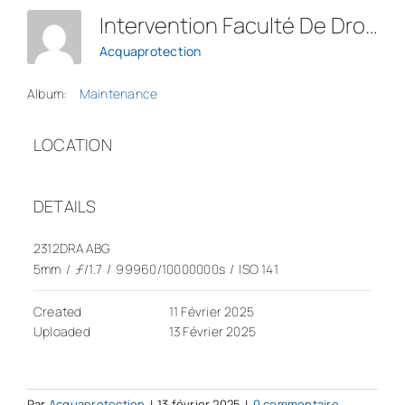
Intervention Faculté De Droit Et Science Politique De Nice.1
Acquaprotection
Album:
Maintenance
LOCATION
DETAILS
2312DRAABG
5mm
/
ƒ/1.7
/
99960/10000000s
/
ISO 141
Created
11 Février 2025
Uploaded
13 Février 2025
Par
Acquaprotection
|
13 février 2025
|
0 commentaire