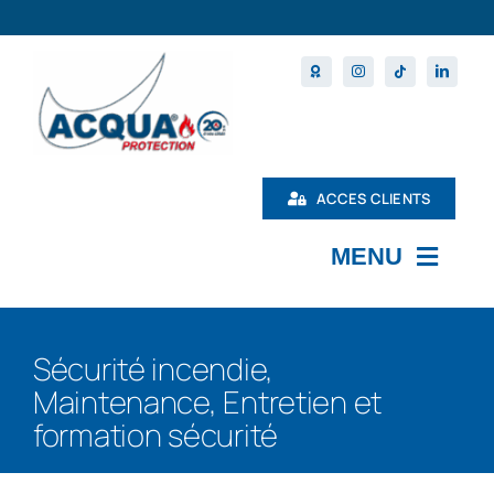
Passer
au
contenu
ACCES CLIENTS
MENU
L’ENTREPRISE
Sécurité incendie,
MAINTENANCE
Maintenance, Entretien et
PRODUITS
formation sécurité
NOS FORMATIONS