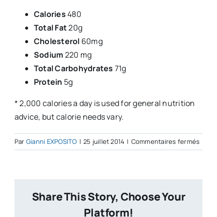
Calories
480
Total Fat
20g
Cholesterol
60mg
Sodium
220 mg
Total Carbohydrates
71g
Protein
5g
* 2,000 calories a day is used for general nutrition
advice, but calorie needs vary.
sur
Par
Gianni EXPOSITO
|
25 juillet 2014
|
Commentaires fermés
Grille
Hang
Steak
with
Share This Story, Choose Your
Haris
and
Platform!