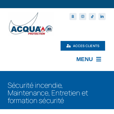
Passer
au
contenu
ACCES CLIENTS
MENU
L’ENTREPRISE
Sécurité incendie,
MAINTENANCE
Maintenance, Entretien et
PRODUITS
formation sécurité
NOS FORMATIONS