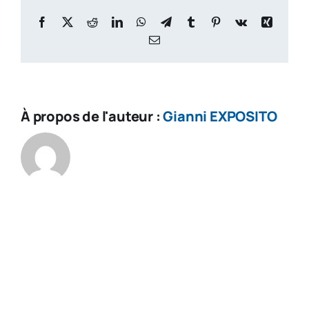
Pickl
Red
Facebook
X
Reddit
LinkedIn
WhatsApp
Telegram
Tumblr
Pinterest
Vk
Xing
Onio
Email
À propos de l'auteur :
Gianni EXPOSITO