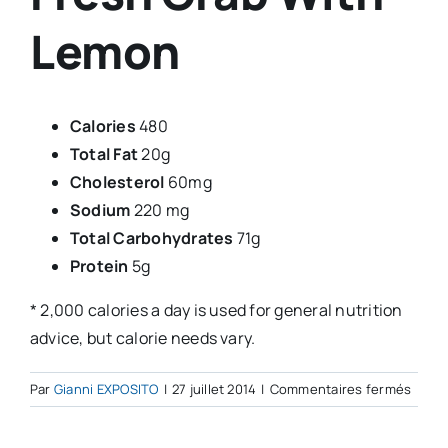
Lemon
Calories
480
Total Fat
20g
Cholesterol
60mg
Sodium
220 mg
Total Carbohydrates
71g
Protein
5g
* 2,000 calories a day is used for general nutrition
advice, but calorie needs vary.
sur
Par
Gianni EXPOSITO
|
27 juillet 2014
|
Commentaires fermés
Fresh
Crab