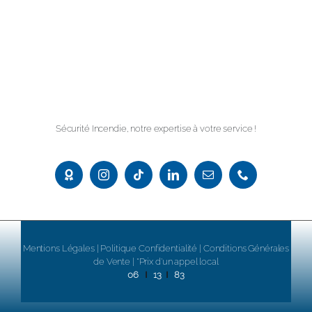
Sécurité Incendie, notre expertise à votre service !
M
entions Légales
|
Politique Confidentialité
|
Conditions Générales
de Vente
| *Prix d’un appel local
|
|
06
13
83