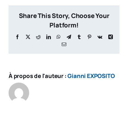
With
Lemo
Share This Story, Choose Your
Platform!
Facebook
X
Reddit
LinkedIn
WhatsApp
Telegram
Tumblr
Pinterest
Vk
Xing
Email
À propos de l'auteur :
Gianni EXPOSITO