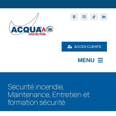
Passer
au
contenu
ACCES CLIENTS
MENU
L’ENTREPRISE
Sécurité incendie,
MAINTENANCE
Maintenance, Entretien et
PRODUITS
formation sécurité
NOS FORMATIONS