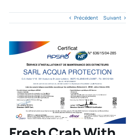
Précédent
Suivant
Voir
l'image
agrandie
Fresh Crab With