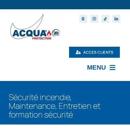
Passer
au
contenu
ACCES CLIENTS
MENU
L’ENTREPRISE
Sécurité incendie,
MAINTENANCE
Maintenance, Entretien et
PRODUITS
formation sécurité
NOS FORMATIONS