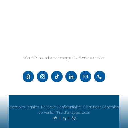
Sécurité Incendie, notre expertise à votre service !
M
entions Légales
|
Politique Confidentialité
|
Conditions Générales
de Vente
| *Prix d’un appel local
|
|
06
13
83